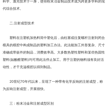
科学、激光技术于一身，使得粉末冶金制品技术成为跨更多学科的现
代综合技术。
二.注射成型技术
塑料在注塑机加热料筒中塑化后，由柱塞或往复螺杆注射到闭合
模具的模腔中构成制品的塑料加工办法。此法能加工外形复杂、尺寸
准确或带嵌件的制品，消费效率高。大多数热塑性塑料和某些热固性
塑料(如酚醛塑料)均可用此法停止加工。用于注塑的物料须有良好活
动性，才干充溢模腔以得到制品。
20世纪70年代以来，呈现了一种带有化学反响的注射成型，称
为反响注射成型，开展很快。
三：粉末冶金和注射成型区别