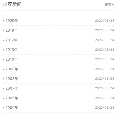
推荐新闻
更多+
2020年
2023-03-24
2019年
2023-03-24
2017年
2023-03-24
2013年
2023-03-24
2010年
2023-03-24
2009年
2023-03-24
2008年
2023-03-24
2007年
2023-03-24
2005年
2023-03-24
2000年
2023-03-24