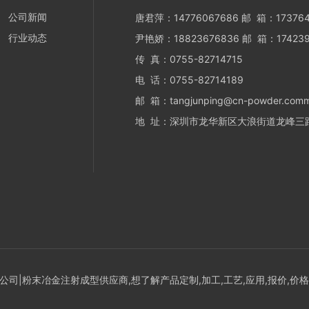
公司新闻
唐君萍：14776067686 邮 箱：173764
行业动态
尹艳娇：18823676836 邮 箱：174239
传 真：0755-82714715
电 话：0755-82714189
邮 箱：tangjunping@cn-powder.com
地 址：深圳市龙华新区大浪街道龙峰三路
司|粉末冶金注射成型供应商,想了解产品定制,加工,工艺,应用,报价,价格