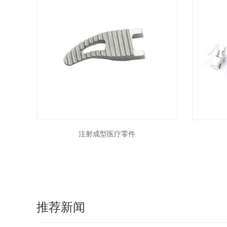
注射成型医疗零件
推荐新闻