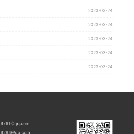
2023-03-24
2023-03-24
2023-03-24
2023-03-24
2023-03-24
9761@qq.com
9284@qq.com