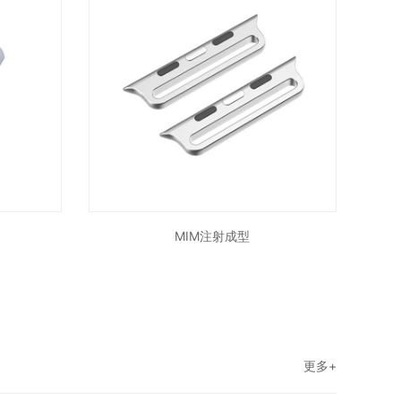
MIM注射成型
更多+