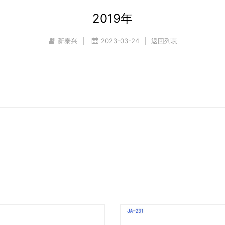
2019年
新泰兴
|
2023-03-24
|
返回列表