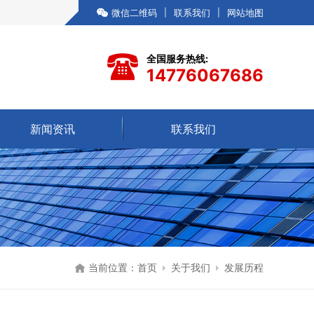
微信二维码
|
联系我们
|
网站地图
全国服务热线:
14776067686
新闻资讯
联系我们
当前位置：
首页
关于我们
发展历程