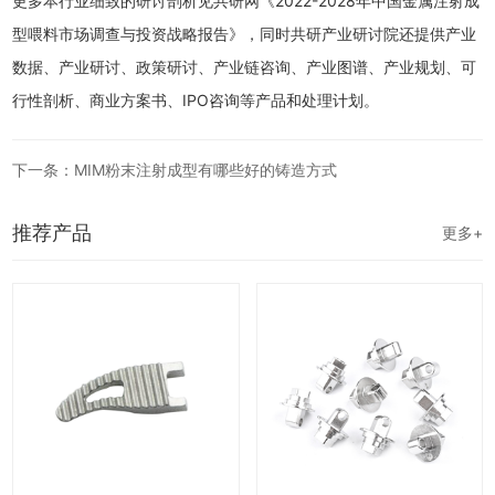
更多本行业细致的研讨剖析见共研网《2022-2028年中国金属注射成
型喂料市场调查与投资战略报告》，同时共研产业研讨院还提供产业
数据、产业研讨、政策研讨、产业链咨询、产业图谱、产业规划、可
行性剖析、商业方案书、IPO咨询等产品和处理计划。
下一条：MIM粉末注射成型有哪些好的铸造方式
推荐产品
更多+